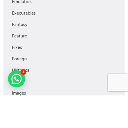
Emulators
Executables
Fantasy
Feature
Fixes
Foreign
Historical
1
Horror
Images
Media
MiniSeries
Monitoring