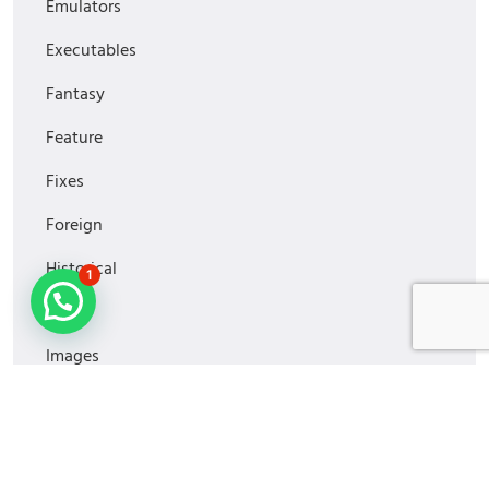
Emulators
Executables
Fantasy
Feature
Fixes
Foreign
Historical
1
Horror
Images
Media
MiniSeries
Monitoring