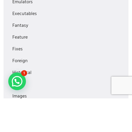
Emulators
Executables
Fantasy
Feature
Fixes
Foreign
Historical
1
Horror
Images
Media
MiniSeries
Monitoring