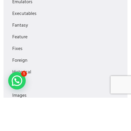
Emulators
Executables
Fantasy
Feature
Fixes
Foreign
Historical
1
Horror
Images
Media
MiniSeries
Monitoring