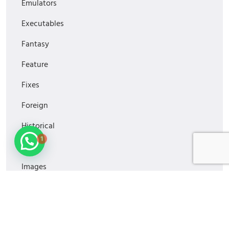
Emulators
Executables
Fantasy
Feature
Fixes
Foreign
Historical
1
Horror
Images
Media
MiniSeries
Monitoring